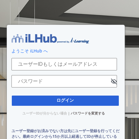
ログイン
ようこそ iLHub へ
ユーザーIDもしくはメールアドレス
パスワード
ユーザーIDが分からない場合
|
パスワードを変更する
ユーザー登録がお済みでない方は先にユーザー登録を行ってくだ
さい。最終ログインから15か月以上経過してIDが停止している