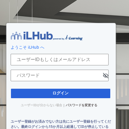
ログイン
ようこそ iLHub へ
ユーザーIDもしくはメールアドレス
パスワード
ユーザーIDが分からない場合
|
パスワードを変更する
ユーザー登録がお済みでない方は先にユーザー登録を行ってくだ
さい。最終ログインから15か月以上経過してIDが停止している