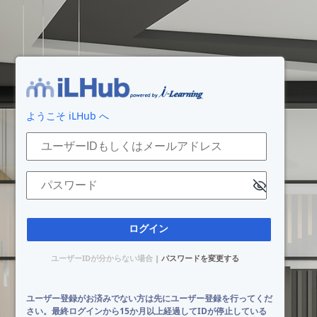
ログイン
ようこそ iLHub へ
ユーザーIDもしくはメールアドレス
パスワード
ユーザーIDが分からない場合
|
パスワードを変更する
ユーザー登録がお済みでない方は先にユーザー登録を行ってくだ
さい。最終ログインから15か月以上経過してIDが停止している