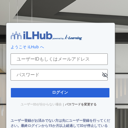
ログイン
ようこそ iLHub へ
ユーザーIDもしくはメールアドレス
パスワード
ユーザーIDが分からない場合
|
パスワードを変更する
ユーザー登録がお済みでない方は先にユーザー登録を行ってくだ
さい。最終ログインから15か月以上経過してIDが停止している